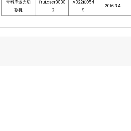
带料库激光切
TruLaser3030
A0221E054
2016.3.4
割机
-2
9