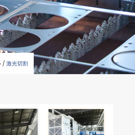
心
/
激光切割