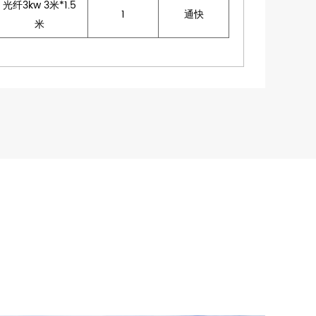
光纤3kw 3米*1.5
1
通快
米