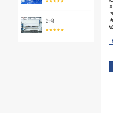
量
切
功
折弯
钣