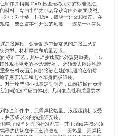
顺序并根据 CAD 检查最终尺寸的标准做法。
硬的材料上弯曲半径太小会导致弯曲外表面破裂。
–2×；对于铝，1–1.5×，取决于合金和状态。在
规格，要么冒零件开裂的风险——这是一种常见
过焊接连接。钣金制造中最常见的焊接工艺是
同的接头类型、材料厚度和质量要求。
的标准工艺，其中焊接速度比外观更重要。 TIG
接外观很重要的不锈钢部件、必须最大限度地降
重叠板材表面之间的接触点处的电阻将它们熔
通常用于汽车和电器车身面板组装。
度。对于原型和小批量定制制造，由熟练操作员进
动焊接之间的选择应由体积、几何复杂性和质量要求
装到钣金部件中，无需焊接热量。液压压铆机以受
，并形成永久的抗扭矩安装。
板和电子设备外壳的标准配置，其中螺纹连接必须
螺母的优势在于工艺清洁度——无热量、无焊接