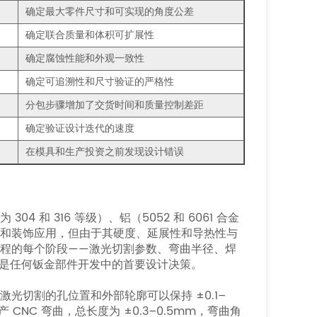
确定最大零件尺寸和可实现的角度公差
确定联合质量和体积可扩展性
确定腐蚀性能和外观一致性
确定可追溯性和尺寸验证的严格性
分包步骤增加了交货时间和质量控制差距
确定验证设计迭代的速度
在模具和生产投资之前发现设计错误
和 316 等级）、铝（5052 和 6061 合金
电气和装饰应用，但由于其硬度、延展性和导热性与
程的每个阶段——激光切割参数、弯曲半径、焊
是任何钣金部件开发中的首要设计决策。
光切割的孔位置和外部轮廓可以保持 ±0.1–
NC 弯曲，总长度为 ±0.3–0.5mm，弯曲角