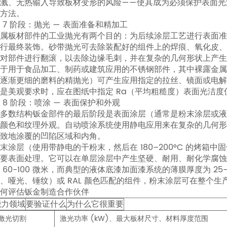
溅、无热输入导致板材变形的风险——使其成为必须保护表面光
第
方法。
4
 7 阶段：抛光 — 表面准备和精加工
属板材部件的工业抛光有两个目的：为后续涂层工艺进行表面
阶
行最终装饰。砂带抛光可去除装配好的组件上的焊痕、氧化皮
段：
对部件进行翻滚，以去除边缘毛刺，并在复杂的几何形状上产生
弯
于用于食品加工、制药或建筑应用的不锈钢部件，其中裸露金
曲
逐渐更细的磨料的精抛光）可产生应用指定的拉丝、镜面或电
—
是美观要求时，应在图纸中指定 Ra（平均粗糙度）表面光洁度
 8 阶段：喷涂 — 表面保护和外观
形
多数结构钣金部件的最后阶段是表面涂层（通常是粉末涂层或
成
颜色和纹理外观。自动喷涂系统使用静电应用来在复杂的几何
3D
致地涂覆的凹陷区域和内角。
形
末涂层（使用带静电的干粉末，然后在 180–200°C 的烤
要表面处理。它可以在单层涂层中产生坚硬、耐用、耐化学腐
状
 60-100 微米，而典型的液体底漆加面漆系统的薄膜厚度为 2
6
、哑光、锤纹）或 RAL 颜色匹配的组件，粉末涂层可在整个
第
何评估钣金制造合作伙伴
五
能力领域
要验证什么
为什么它很重要
阶
激光切割
激光功率 (kW)、最大板材尺寸、材料厚度范围