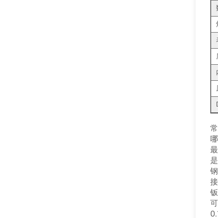
常
哪
最
是
钢
接
钣
可
0