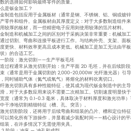
数的选择如何影响最终零件的质量。
金
么是钣金加工？
加
金制造包括应用于金属板材（通常是钢、不锈钢、铝、铜或镀
工？
产零件和组件。金属板材由其厚度定义：对于大多数制造组件来说，
2
用较厚的板材，而一些精密电子应用则使用较薄的箔片材料。
金制造和机械加工之间的区别对于采购决策非常重要：机械加
第
通过切割、弯曲和连接平板进行工作。与结构外壳、支架、面
一
度更快、材料效率更高且成本更低。机械加工是加工无法由平板成
阶
状）的合适工艺。
段：
一阶段：激光切割——生产平板毛坯
造过程通常从激光切割开始：生产平面 2D 毛坯，并在后续阶段
激
束（通常是用于金属切割的 2,000-20,000W 光纤激光器
光
，同时辅助气体（氮气或氧气）将熔化的材料吹离切口。
切
纤激光切割具有多种性能特征，使其成为现代钣金制造中的主
割
滑，对于大多数应用来说不需要二次精加工。切割速度明显快
——
宽度（通常为 0.1-0.3 毫米，具体取决于材料厚度和激光功
中干净地切割精细特征（槽、孔、突舌）。
生
激光切割阶段，还将用于后续弯曲和组装的凸片、槽和定位特
产
可以简化所有下游操作，并显着减少装配时间——精心设计的平
平
组装，在许多情况下无需使用夹具。
板
 2 阶段：冲床 — 冲孔和成型