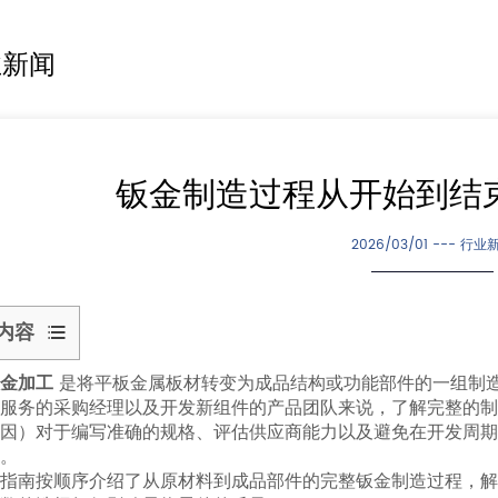
业新闻
钣金制造过程从开始到结
2026/03/01 ---
行业
内容
1
钣金加工
是将平板金属板材转变为成品结构或功能部件的一组制
什
服务的采购经理以及开发新组件的产品团队来说，了解完整的
么
原因）对于编写准确的规格、评估供应商能力以及避免在开发周期
是
。
指南按顺序介绍了从原材料到成品部件的完整钣金制造过程，
钣