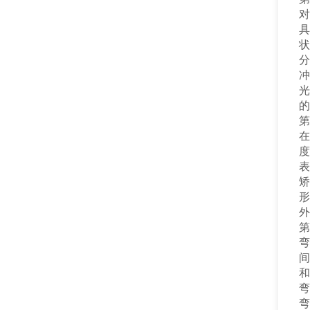
对
具
状
分
冲
光
的
第
在
度
表
矫
形
外
第
弯
间
和
弯
弯