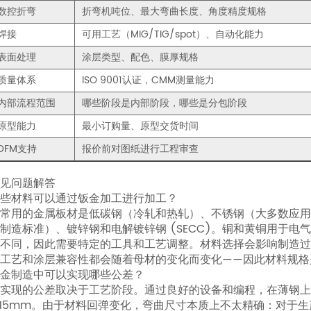
段：
数控折弯
折弯机吨位、最大弯曲长度、角度精度规格
焊
焊接
可用工艺（MIG/TIG/spot）、自动化能力
接
——
表面处理
涂层类型、配色、膜厚规格
将
质量体系
ISO 9001认证，CMM测量能力
部
内部流程范围
哪些阶段是内部阶段，哪些是分包阶段
件
原型能力
最小订购量、原型交货时间
连
DFM支持
报价前对图纸进行工程审查
接
成
见问题解答
组
些材料可以通过钣金加工进行加工？
件
常用的金属板材是低碳钢（冷轧和热轧）、不锈钢（大多数应用为 304 
7
制造标准）、镀锌钢和电解镀锌钢 (SECC)。铜和黄铜用于
不同，因此需要特定的工具和工艺调整。材料选择会影响制造过
第
工艺和涂层兼容性都会随着母材的变化而变化——因此材料规格
六
金制造中可以实现哪些公差？
阶
实现的公差取决于工艺阶段。通过良好的设备和编程，在薄钢上激
段：
.15mm。由于材料回弹变化，弯曲尺寸本质上不太精确：对于生产 C