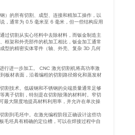
锌钢）的所有切割、成型、连接和精加工操作，以
通常为 0.5 毫米至 6 毫米，但一些结构应用
工通过切割从实心坯料中去除材料，而钣金制造主
板、框架和外壳部件的机加工相比，钣金加工通常
型的精密实体零件（轴、外壳、复杂 3D 几何
进行进一步加工。 CNC 激光切割机将高功率激
）引导到板材表面，沿着编程的切割路径熔化和蒸发材
导切割技术。低碳钢和不锈钢的尖端质量通常足够
于等离子切割，特别是在切割较薄的材料时。窄切
率）可最大限度地提高材料利用率，并允许在单次操
征切割到毛坯中。在激光编程阶段正确设计这些功
板毛坯具有精确的定位槽，可以在焊接过程中自