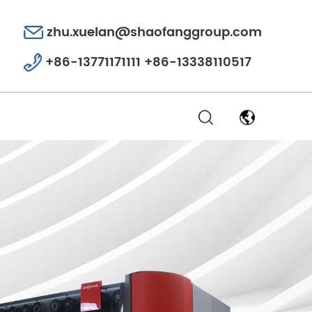
zhu.xuelan@shaofanggroup.com
+86-13771171111 +86-13338110517