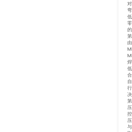
对
弯
低
零
的
第
M
M
焊
合
自
行
决
第
压
控
压
与