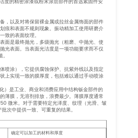
洁度的精密涂漆或粉末涂层部件的首选紧固件安
准备，以及对将保留裸金属或拉丝金属饰面的部件
、划痕和表面不规则现象。振动精加工使用研磨介
一致的表面纹理。
属表面是最终抛光，多级抛光（粗磨、中抛光、使
解抛光表面。当表面光洁度是一项功能要求而不仅
值。
液体喷涂），它提供腐蚀保护、抗紫外线以及指定
形状上实现一致的膜厚度，包括难以通过手动喷涂
箱中固化）是工业、商业和消费应用中结构钣金部件的
蚀的薄膜，无溶剂排放，浪费最少。薄膜厚度通常
5-50 微米。对于需要特定光泽度、纹理（光滑、皱
生产批次中提供一致、可重复的结果。
确定可以加工的材料和厚度