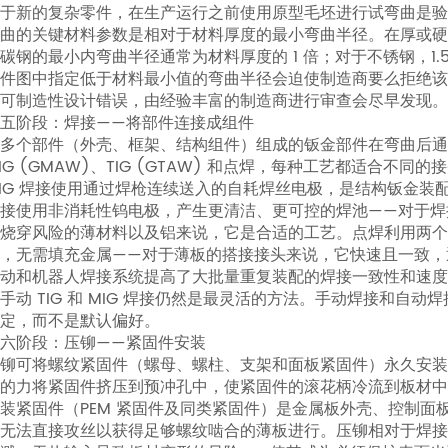
第
于新的复杂零件，在生产运行之前使用原型毛坯进行试弯曲是验证
3
曲的关键材料参数是相对于材料厚度的最小弯曲半径。在厚或
碳钢的最小内弯曲半径通常为材料厚度的 1 倍；对于不锈钢，1.5
阶
件图中指定低于材料最小值的弯曲半径会迫使制造商要么拒绝该
段：
可制造性设计错误，由经验丰富的制造商进行审查会尽早发现。
矫
五阶段：焊接——将部件连接成组件
平
由多个部件（外壳、框架、结构组件）组成的钣金部件在弯曲后通
IG (GMAW)、TIG (GTAW) 和点焊，每种工艺都适合不
—
IG 焊接使用通过焊枪连续送入的自耗焊丝电极，是结构钣金装配
确
接使用非消耗性钨电极，产生更清洁、更可控的焊池——对于焊
保
低烧穿风险的薄材料以及铝来说，它是合适的工艺。点焊利用两个
成
，无需填充金属——对于薄板的搭接接头来说，它快速且一致，
动和机器人焊接系统提高了大批量重复装配的焊接一致性和速
型
手动 TIG 和 MIG 焊接仍然是最灵活的方法。手动焊接和自
前
定，而不是默认偏好。
坯
六阶段：压铆——紧固件安装
料
铆可将螺纹紧固件（螺母、螺柱、支架和面板紧固件）永久安
平
的力将紧固件挤压到预冲孔中，使紧固件的滚花柄冷流到板材中
装紧固件（PEM 紧固件及同类紧固件）是金属板外壳、控制面
整
无法直接攻丝以获得足够螺纹啮合的薄板进行。压铆相对于焊接
5