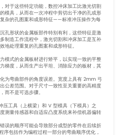
件，对于这些特定功能，数控冲床加工比激光切割
配的模具，从而在一次冲程中剪切出干净的孔或形
复杂的孔图案和成形特征——标准冲压操作为每
或沉孔形状的金属板部件特别有利，这些特征是激
许多制造工作流程中，激光切割和冲床加工是互补
效地处理重复的孔图案和成形特征。
应力模式的金属板材进行矫平，以实现一致的平整
应力梯度，从而生产出平坦、消除应力的板材，其
为弯曲部件的角度误差。宽度上具有 2mm 弓
超出公差范围。对于尺寸一致性至关重要的高精度
，而不是可选步骤。
在冲压工具（上横梁）和 V 型模具（下模具）之
角度测量传感器和自适应凸度系统来补偿机器偏转
。错误的顺序可能会导致部分成型的零件在后续折
曲程序包括作为编程过程一部分的弯曲顺序优化，