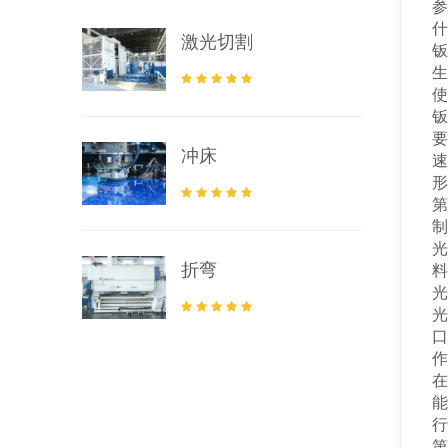
参
什
激光切割
钣
生
使
钣
要
冲床
速
形
第
制
光
折弯
料
光
光
口
作
在
能
行
第