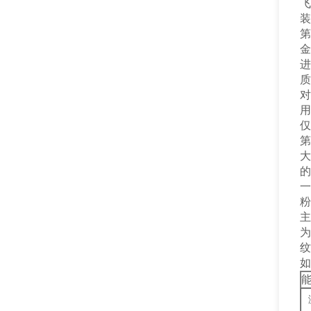
飞
装
第
金
进
质
对
用
仅
第
大
的
一
粉
主
为
纹
如