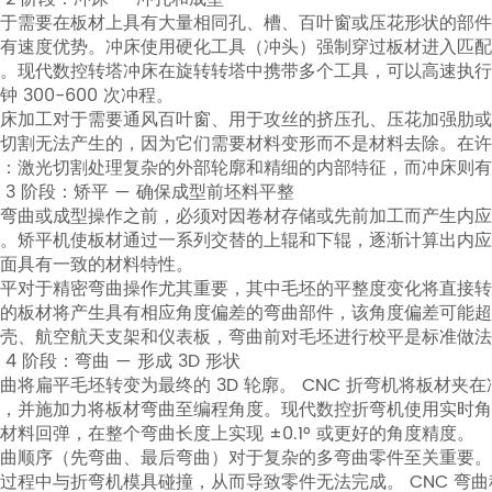
于需要在板材上具有大量相同孔、槽、百叶窗或压花形状的部
毛
有速度优势。冲床使用硬化工具（冲头）强制穿过板材进入匹
坯
。现代数控转塔冲床在旋转转塔中携带多个工具，可以高速执行
3
钟 300-600 次冲程。
第
床加工对于需要通风百叶窗、用于攻丝的挤​​压孔、压花加强肋
切割无法产生的，因为它们需要材料变形而不是材料去除。在
2
：激光切割处理复杂的外部轮廓和精细的内部特征，而冲床则有
阶
 3 阶段：矫平 — 确保成型前坯料平整
段：
弯曲或成型操作之前，必须对因卷材存储或先前加工而产生内
冲
。矫平机使板材通过一系列交替的上辊和下辊，逐渐计算出内
床
面具有一致的材料特性。
平对于精密弯曲操作尤其重要，其中毛坯的平整度变化将直接转化
—
的板材将产生具有相应角度偏差的弯曲部件，该角度偏差可能
冲
壳、航空航天支架和仪表板，弯曲前对毛坯进行校平是标准做法
孔
 4 阶段：弯曲 — 形成 3D 形状
和
曲将扁平毛坯转变为最终的 3D 轮廓。 CNC 折弯机将板材夹
，并施加力将板材弯曲至编程角度。现代数控折弯机使用实时
成
材料回弹，在整个弯曲长度上实现 ±0.1° 或更好的角度精度。
型
曲顺序（先弯曲、最后弯曲）对于复杂的多弯曲零件至关重要
4
过程中与折弯机模具碰撞，从而导致零件无法完成。 CNC 弯